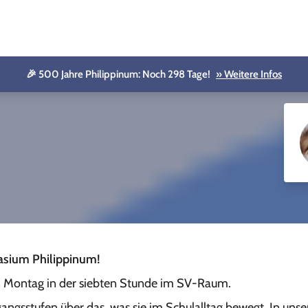
🎉 500 Jahre Philippinum: Noch 298 Tage!
» Weitere Infos
asium Philippinum!
n Montag in der siebten Stunde im SV-Raum.
gangsstufen über das, was sie im Schulalltag bewegt. In uns