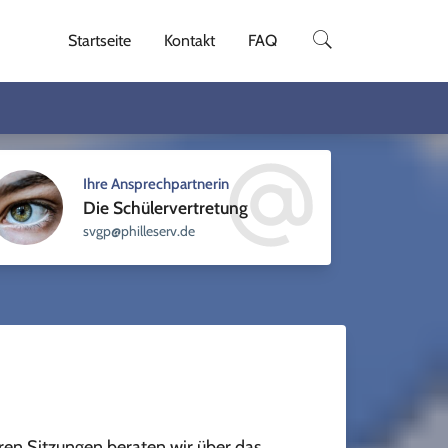
Startseite
Kontakt
FAQ
Ihre Ansprechpartnerin
Die Schülervertretung
sellihp@pgvs
ed.vre
eren Sitzungen beraten wir über das