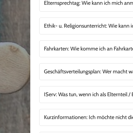
Elternsprechtag: Wie kann ich mich an
Hierzu finden Sie ein Modul in Ihrem IServ
Falls Sie Ihr Passwort zu IServ verlegt habe
Ethik- u. Religionsunterricht: Wie kann
Hier geht es zum Formular.
Fahrkarten: Wie komme ich an Fahrkar
Bei der Anmeldung wird unterschieden zwis
Geschäftsverteilungsplan: Wer macht w
Die Aufgabenverteilung an unserer Schule 
IServ: Was tun, wenn ich als Elternteil
.
Hier finden Sie ein Beantragungsformular
Kurzinformationen: Ich möchte nicht di
Hier geht es zum
und
Schulfilm
an dieser