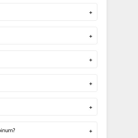
nglich für Mitglieder der Schulgemeinde).
ppinum?