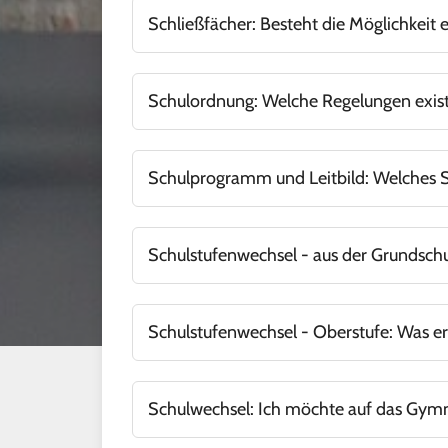
Schließfächer: Besteht die Möglichkeit 
An unserer Schule stehen Mietra-Schließfäche
Schulordnung: Welche Regelungen exist
Hier geht es zur Schulordnung.
Schulprogramm und Leitbild: Welches 
Das Schulprogramm inklusive Leitbild finde
Schulstufenwechsel - aus der Grundschu
Alle wichtigen Informationen hierzu erhälst 
Schulstufenwechsel - Oberstufe: Was e
Alle Informationen hierzu
finden Sie an diese
Schulwechsel: Ich möchte auf das Gym