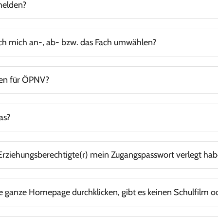
melden?
-Account. Rechtzeitig vor den Elternsprechtagen werden Sie anges
n sollten, beantragen Sie bitte entsprechend ein neues. Ein entspr
 ich mich an-, ab- bzw. das Fach umwählen?
ten für ÖPNV?
chen Kindern aus dem Stadtgebiet und Kindern aus dem Landkreis
as?
können Sie
entnehmen.
diesem Organigramm
 / Erziehungsberechtigte(r) mein Zugangspasswort verlegt hab
e ganze Homepage durchklicken, gibt es keinen Schulfilm o
.
 Stelle befindet sich unsere Schulbroschüre