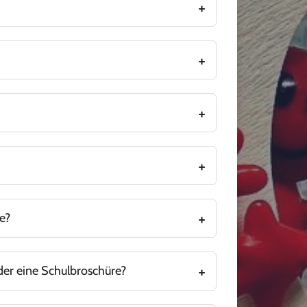
chrieben, um Termine buchen zu können.
echendes Formular finden Sie
.
hier
. Das Verfahren können Sie
lesen.
hier
e?
der eine Schulbroschüre?