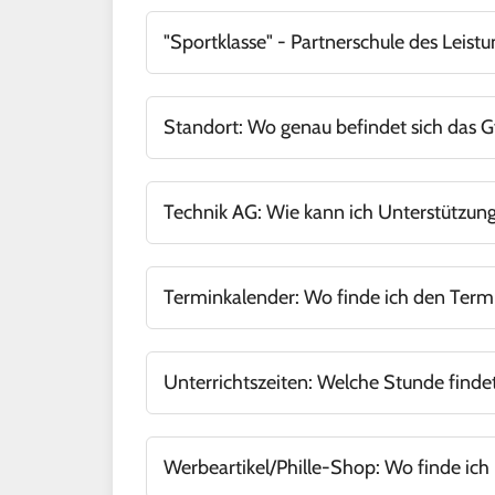
Anmeldeformular für Sek I,
Anmeldung für S
.
finden Sie an dieser Stelle
"Sportklasse" - Partnerschule des Leist
Anmeldebogen zur Sichtung für die Sportklasse
Standort: Wo genau befindet sich das
Der genaue Standort wird über diesen Link auf
Technik AG: Wie kann ich Unterstützung
Indem
folgende Hinweise zu beachten sind un
Terminkalender: Wo finde ich den Term
Eine Kurzübersicht finden
Sie an dieser Stelle
Unterrichtszeiten: Welche Stunde findet
Hier geht es zur Übersicht.
Werbeartikel/Phille-Shop: Wo finde ich