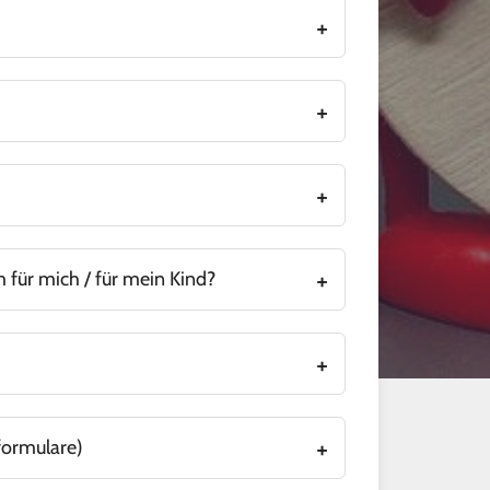
.
 dieser Stelle
 für mich / für mein Kind?
formulare)
Oberstufe und zum Ausfüllen der Formulare