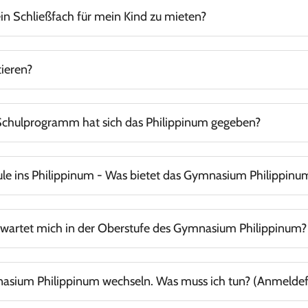
ein Schließfach für mein Kind zu mieten?
r für Sie bereit. Alle wichtigen Informationen hierzu finden
Sie an
ieren?
Schulprogramm hat sich das Philippinum gegeben?
n Sie
.
hier
le ins Philippinum - Was bietet das Gymnasium Philippinum
Du / erhalten Sie
.
an dieser Stelle
rwartet mich in der Oberstufe des Gymnasium Philippinum?
.
r Stelle
nasium Philippinum wechseln. Was muss ich tun? (Anmelde
,
, weitere Informationen zur 