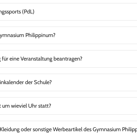
ek II
Einwahlbogen für die E-Phase
ungssports (PdL)
 sowie weitere Informationen zur Sportklasse.
 Gymnasium Philippinum?
Siehe auch FAQ
Anfahrt
und
Anschrift
.
 Openstreetmap angezeigt.
 für eine Veranstaltung beantragen?
.
d das entsprechende Onlinedokument ausgefüllt wird
inkalender der Schule?
. Der ausführliche Terminkalender ist in IServ zu finden (nur zugä
 um wieviel Uhr statt?
 Kleidung oder sonstige Werbeartikel des Gymnasium Phili