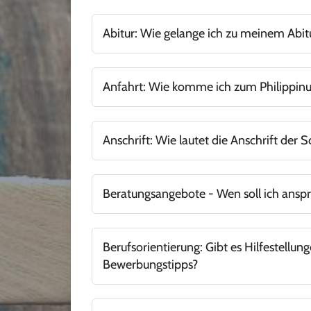
Abitur: Wie gelange ich zu meinem Abit
Abitur - Wege in Hessen (Informationsheft der 
Anfahrt: Wie komme ich zum Philippin
Zug- und Busverbindungen:
https://www.rmv
https://www.stadtwerke-marburg.de/fileadmin/
Anschrift: Wie lautet die Anschrift der S
An dieser 
https://schuelerradrouten.de/map
Gymnasium Philippinum Leopold-Lucas-Stra
siehe auch FAQ
Anfahrt
und
Standort
!
Beratungsangebote - Wen soll ich ansp
Eine Übersicht an Angeboten und Personen
Berufsorientierung: Gibt es Hilfestellun
Bewerbungstipps?
Alle Informationen zur Beruflichen Orientie