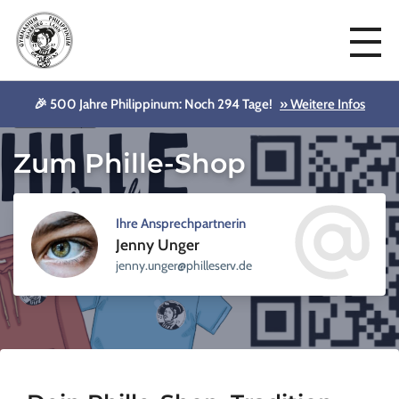
🎉 500 Jahre Philippinum: Noch 294 Tage!
» Weitere Infos
DU und WIR
Zum Phille-Shop
Ihre Ansprechpartnerin
Jenny Unger
sellihp@regnu.ynnej
ed.vre