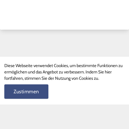
Diese Webseite verwendet Cookies, um bestimmte Funktionen zu
Schnelllinks
ermöglichen und das Angebot zu verbessern. Indem Sie hier
fortfahren, stimmen Sie der Nutzung von Cookies zu.
Ganztagsprogramm
Phille-Shop
Zustimmen
FAQ
Schnelllinks II
Terminkalender