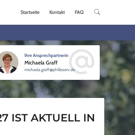
Startseite
Kontakt
FAQ
Ihre Ansprechpartnerin
Michaela Graff
sellihp@ffarg.aleahcim
ed.vre
 IST AKTUELL IN