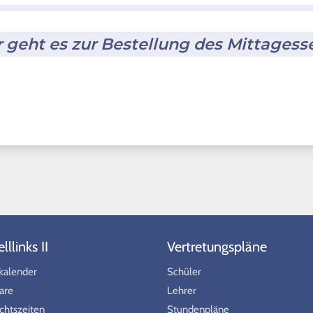
r geht es zur Bestellung des Mittagess
llinks II
Vertretungspläne
kalender
Schüler
are
Lehrer
chtszeiten
Stundenpläne