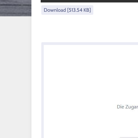
Download [513.54 KB]