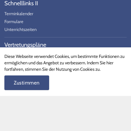
Schnelllinks II
Terminkalender
Formulare
Unterrichtszeiten
Vertretungspläne
Schüler
Diese Webseite verwendet Cookies, um bestimmte Funktionen zu
ermöglichen und das Angebot zu verbessern. Indem Sie hier
Lehrer
fortfahren, stimmen Sie der Nutzung von Cookies zu.
Stundenpläne
Zustimmen
Social Media
Folgen Sie uns auf Social Media!
Datenschutz
|
Impressum