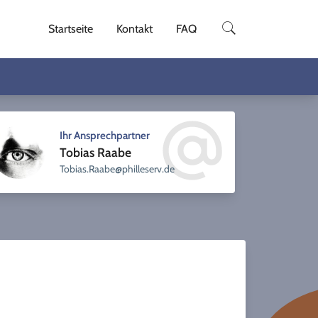
Startseite
Kontakt
FAQ
Ihr Ansprechpartner
Tobias Raabe
sellihp@ebaaR.saiboT
ed.vre