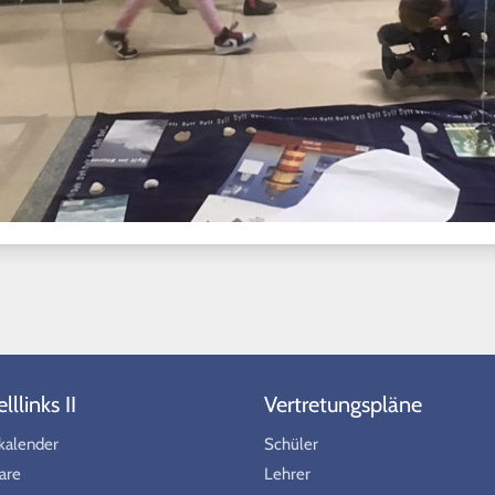
llinks II
Vertretungspläne
kalender
Schüler
are
Lehrer