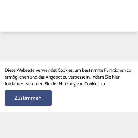
Diese Webseite verwendet Cookies, um bestimmte Funktionen zu
Schnelllinks
ermöglichen und das Angebot zu verbessern. Indem Sie hier
fortfahren, stimmen Sie der Nutzung von Cookies zu.
Ganztagsprogramm
Phille-Shop
Zustimmen
FAQ
Schnelllinks II
Terminkalender