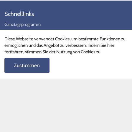
Schnelllinks
Ganztagsprogramm
Phille-Shop
Diese Webseite verwendet Cookies, um bestimmte Funktionen zu
FAQ
ermöglichen und das Angebot zu verbessern. Indem Sie hier
fortfahren, stimmen Sie der Nutzung von Cookies zu.
Schnelllinks II
Zustimmen
Terminkalender
Formulare
Unterrichtszeiten
Vertretungspläne
Schüler
Lehrer
Stundenpläne