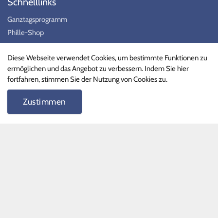
Schnelllinks
Ganztagsprogramm
Phille-Shop
FAQ
Diese Webseite verwendet Cookies, um bestimmte Funktionen zu
ermöglichen und das Angebot zu verbessern. Indem Sie hier
Schnelllinks II
fortfahren, stimmen Sie der Nutzung von Cookies zu.
Terminkalender
Zustimmen
Formulare
Unterrichtszeiten
Vertretungspläne
Schüler
Lehrer
Stundenpläne
Social Media