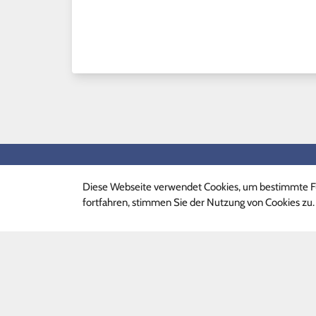
Schnelllinks
Schnel
Diese Webseite verwendet Cookies, um bestimmte Fu
Ganztagsprogramm
Termin
fortfahren, stimmen Sie der Nutzung von Cookies zu.
Phille-Shop
Formul
FAQ
Unterri