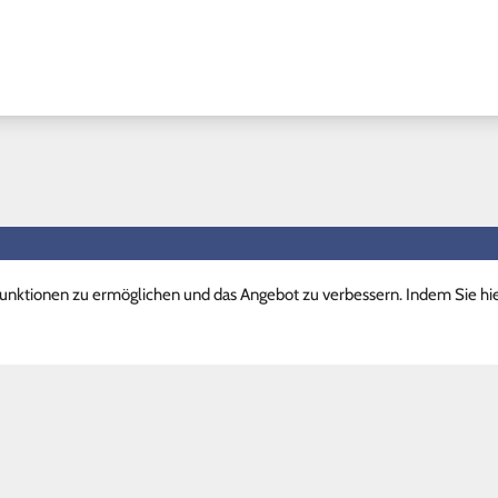
llinks II
Vertretungspläne
nktionen zu ermöglichen und das Angebot zu verbessern. Indem Sie hi
kalender
Schüler
are
Lehrer
chtszeiten
Stundenpläne