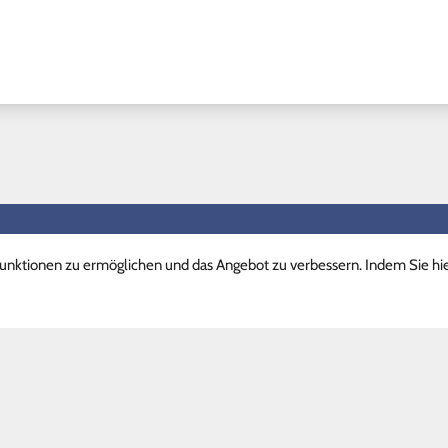
llinks II
Vertretungspläne
nktionen zu ermöglichen und das Angebot zu verbessern. Indem Sie hi
kalender
Schüler
are
Lehrer
chtszeiten
Stundenpläne