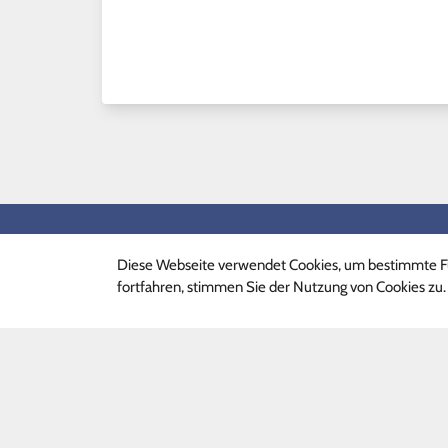
Schnelllinks
Schnel
Diese Webseite verwendet Cookies, um bestimmte Fu
Ganztagsprogramm
Termin
fortfahren, stimmen Sie der Nutzung von Cookies zu.
Phille-Shop
Formul
FAQ
Unterri