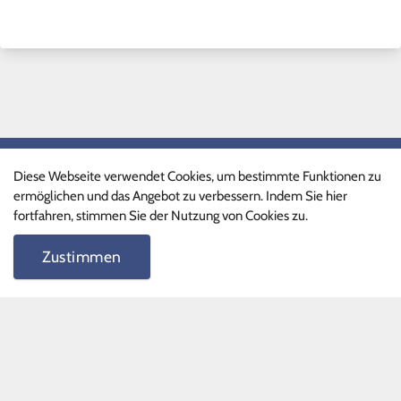
Schnelllinks
Diese Webseite verwendet Cookies, um bestimmte Funktionen zu
ermöglichen und das Angebot zu verbessern. Indem Sie hier
Ganztagsprogramm
fortfahren, stimmen Sie der Nutzung von Cookies zu.
Phille-Shop
Zustimmen
FAQ
Schnelllinks II
Terminkalender
Formulare
Unterrichtszeiten