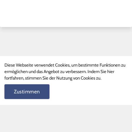
Diese Webseite verwendet Cookies, um bestimmte Funktionen zu
Schnelllinks
ermöglichen und das Angebot zu verbessern. Indem Sie hier
fortfahren, stimmen Sie der Nutzung von Cookies zu.
Ganztagsprogramm
Phille-Shop
Zustimmen
FAQ
Schnelllinks II
Terminkalender
Formulare