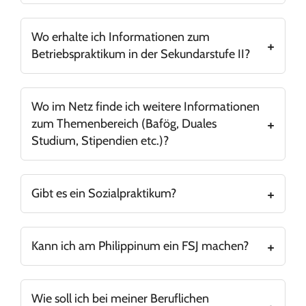
Alle notwendigen Informationen finden sich
.
hier
Wo erhalte ich Informationen zum
Betriebspraktikum in der Sekundarstufe II?
Alle notwendigen Informationen finden sich
.
hier
Wo im Netz finde ich weitere Informationen
zum Themenbereich (Bafög, Duales
Studium, Stipendien etc.)?
An dieser Stelle.
Gibt es ein Sozialpraktikum?
Ein Sozialpraktikum findet bei uns in der
Jahrgangsstufe 10 statt.
Kann ich am Philippinum ein FSJ machen?
Weitere Informationen hierzu findest Du/finden Sie
hier.
Ja, das kannst Du. Tatsächlich bietet die Fachschaft
Sport immer wieder Plätze in diesem Bereich an.
Wie soll ich bei meiner Beruflichen
Interesse?
Dann schau Dir das an.