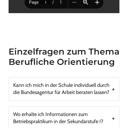
Einzelfragen zum Thema
Berufliche Orientierung
Kann ich mich in der Schule individuell durch
die Bundesagentur für Arbeit beraten lassen?
Ja, das geht. Unser Ansprechpartner ist Herr
Hoffmann, der Sprechstunden ab- und weitere
Wo erhalte ich Informationen zum
Angebote vorhält.
Betriebspraktikum in der Sekundarstufe I?
Mehr hierzu ist auf dieser Seite zu finden.