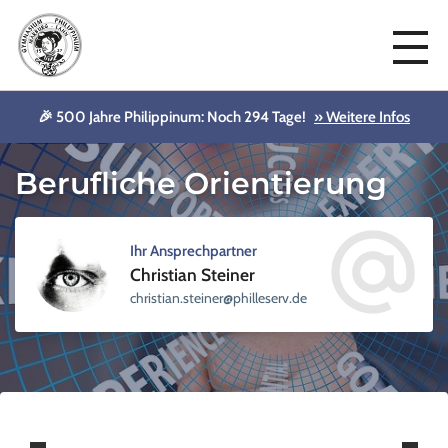
🎉 500 Jahre Philippinum: Noch 294 Tage!
» Weitere Infos
DU und WIR
Berufliche Orientierung
Ihr Ansprechpartner
Christian Steiner
sellihp@reniets.naitsirhc
ed.vre