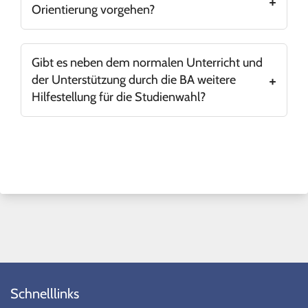
Orientierung vorgehen?
Herr Hoffmann hat hierfür einen Plan entworfen,
den man sich
kann.
an dieser Stelle ansehen
Gibt es neben dem normalen Unterricht und
der Unterstützung durch die BA weitere
Hilfestellung für die Studienwahl?
Es gibt sogar zahlreiche Angebote. Unter anderem
sind zu nennen:
der
Studienfeldbezogenen Beratungstest
eine alljährliche Veranstaltung zum
Dualen Studium
die Hochschulinformationstage
Propädeutika an der Universität Marburg
Peer-to-peer-Beratung durch Student*innen
der Universität Marburg
Schnelllinks