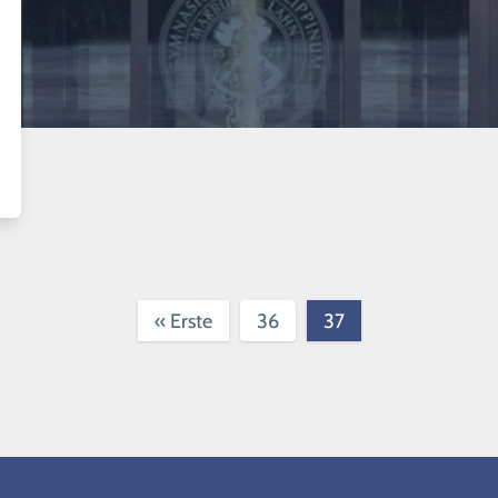
(current)
«
Erste
36
37