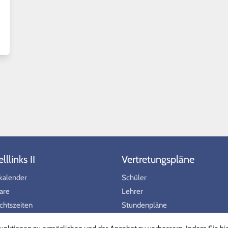
llinks II
Vertretungspläne
kalender
Schüler
are
Lehrer
chtszeiten
Stundenpläne